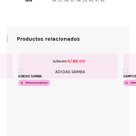
Talla
34, 35, 36, 37, 38, 39, 40, 41, 42
Productos relacionados
S/
89.00
S/
94.00
ADIDAS SAMBA
CAMPUS
Seleccionar opciones
Sele