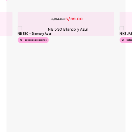
S/
89.00
S/
94.00
NB 530 – Blanco y Azul
NIKE JA
Seleccionar opciones
Sele