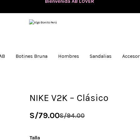
💖
Bienvenida AB LOVER
💖
¡Nuevos ingresos disponibles y envíos
GRATIS
a todo el Perú!
 AB
Botines Bruna
Hombres
Sandalias
Accesor
NIKE V2K – Clásico
S/
79.00
S/
94.00
Talla