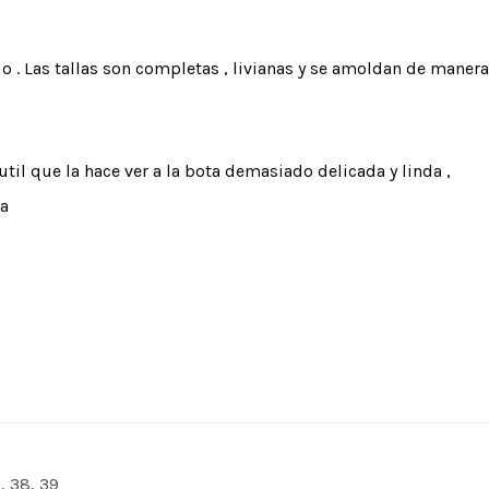
 . Las tallas son completas , livianas y se amoldan de maner
til que la hace ver a la bota demasiado delicada y linda ,
ra
7, 38, 39