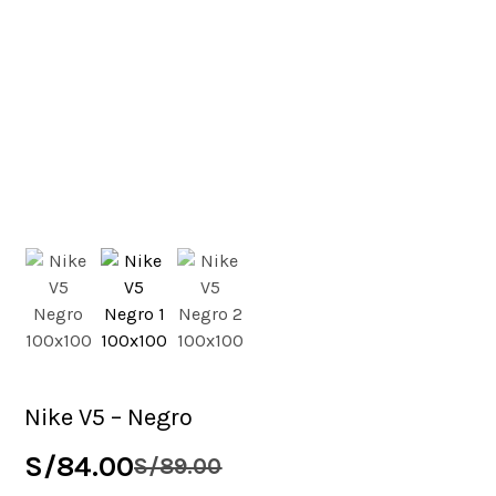
Nike V5 – Negro
S/
84.00
S/
89.00