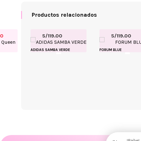
Productos relacionados
00
S/
119.00
S/
119.00
ADIDAS SAMBA VERDE
FORUM BLUE
!Babe!