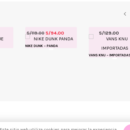
S/
94.00
S/
129.00
S/
119.00
NIKE DUNK – PANDA
VANS KNU – IMPORTADA
 Este sitio web utiliza cookies para mejorar la experiencia