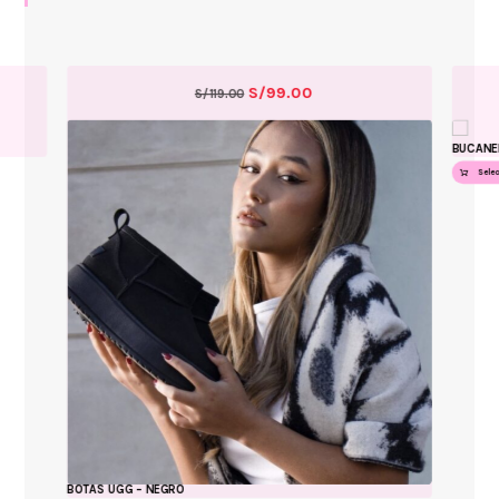
S/
99.00
S/
119.00
BUCANE
Sele
BOTAS UGG – NEGRO