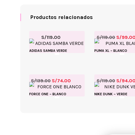
Productos relacionados
S/
119.00
S/
99.0
S/
119.00
ADIDAS SAMBA VERDE
PUMA XL – BLANCO
S/
74.00
S/
94.0
S/
139.00
S/
119.00
FORCE ONE – BLANCO
NIKE DUNK – VERDE