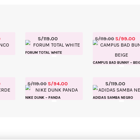
0
S/
119.00
S/
99.00
S/
119.00
FORUM TOTAL WHITE
CAMPUS BAD BUNNY – BEI
0
S/
94.00
S/
119.00
S/
119.00
NIKE DUNK – PANDA
ADIDAS SAMBA NEGRO