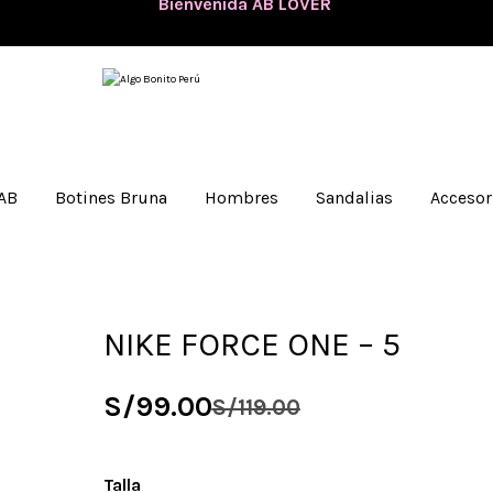
💖
Bienvenida AB LOVER
💖
¡Nuevos ingresos disponibles y envíos
GRATIS
a todo el Perú!
 AB
Botines Bruna
Hombres
Sandalias
Accesor
NIKE FORCE ONE – 5
S/
99.00
S/
119.00
Talla