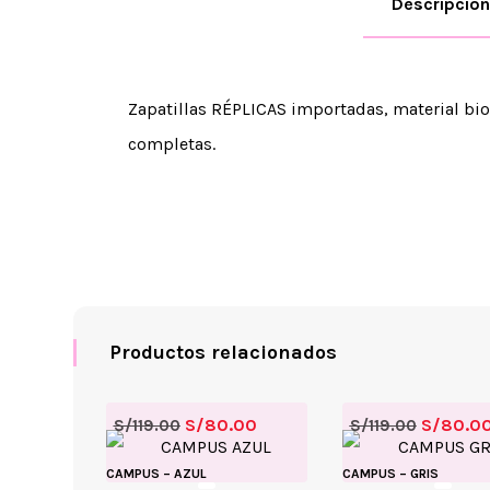
Descripción
Zapatillas RÉPLICAS importadas, material bio c
completas.
Productos relacionados
S/
80.00
S/
80.0
S/
119.00
S/
119.00
CAMPUS – AZUL
CAMPUS – GRIS